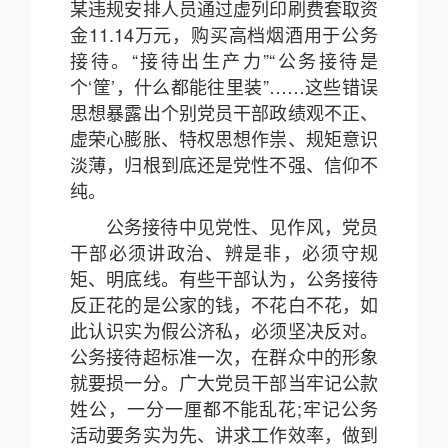
某违规安排人员通过虚列印刷费套取资
金11.14万元，购买高档烟酒用于公务
接待。“接待出生产力”“公务接待是
个‘筐’，什么都能往里装”……这些错误
思想暴露出个别党员干部政绩观不正、
虚荣心膨胀、特权思想作祟、规矩意识
淡薄，归根到底还是党性不强、信仰不
纯。
公务接待中见党性、见作风，党员
干部必须讲政治、辨是非，必须守规
矩、明底线。有些干部认为，公务接待
反正花的是公家的钱，不花白不花，如
此认识实为假公济私，必须坚决反对。
公务接待超标准一次，在群众中的形象
就要损一分。广大党员干部当牢记公款
姓公，一分一厘都不能乱花;牢记公务
活动要务实为先、讲求工作效率，做到