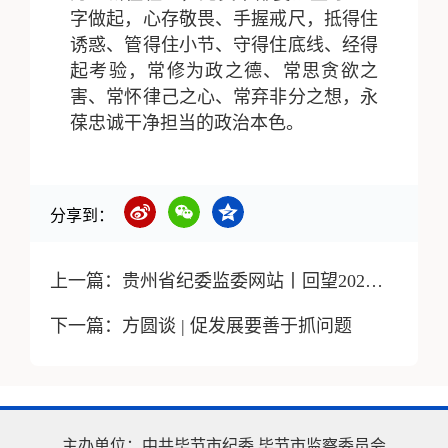
字做起，心存敬畏、手握戒尺，抵得住
诱惑、管得住小节、守得住底线、经得
起考验，常修为政之德、常思贪欲之
害、常怀律己之心、常弃非分之想，永
葆忠诚干净担当的政治本色。
分享到：
上一篇：
贵州省纪委监委网站丨回望2025·“县”在落实㉓丨毕节金沙：“纪法微讲堂”助力提升办案质效
下一篇：
方圆谈 | 促发展要善于抓问题
主办单位：
中共毕节市纪委
毕节市监察委员会