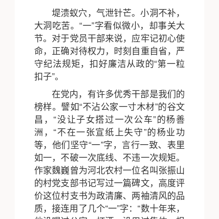
堤溃蚁穴，气泄针芒。小洞不补，
大洞吃苦。“一”字看似微小，却事关大
节。对于党员干部来说，应牢记初心使
命，正确对待权力，时刻自重自省，严
守纪法规矩，扣好廉洁从政的“第一粒
扣子”。
在党内，有许多优秀干部是我们的
榜样。譬如“不沾公家一寸木材”的谷文
昌，“没让子女搭过一次公车”的杨善
洲，“不在一张宣纸上失守”的杨业功
等，他们坚守“一”字，言行一致、表里
如一，不破一次底线、不违一次规矩。
作家魏巍曾为河北农村一位名叫张振山
的村党支部书记写过一篇碑文，高度评
价这位村支书为政清廉、两袖清风的品
质，接连用了几个“一”字：“数十年来，