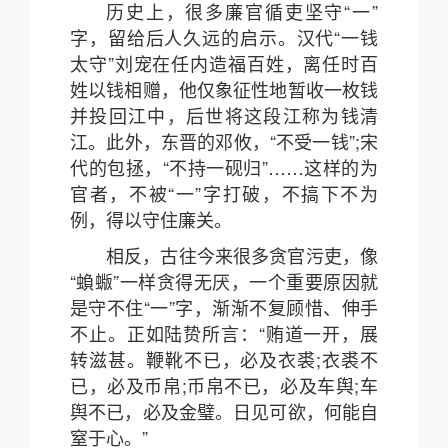
历史上，很多廉官循吏坚守“一”
字，留给后人久远的启示。汉代“一钱
太守”刘宠在任内造福百姓，离任时百
姓以钱相赠，他仅象征性地暂收一枚钱
并投回江中，后世将这段江称为钱清
江。此外，东晋的邓攸，“不受一钱”;宋
代的包拯，“不持一砚归”……这样的为
官者，不被“一”字打破，不搞下不为
例，得以守住廉关。
相反，古往今来很多贪官污吏，像
“蝜蝂”一样贪得无厌，一个重要原因就
是守不住“一”字，渐渐不复顾惜、伸手
不止。正如陆贽所言：“贿道一开，展
转滋甚。鞭靴不已，必及衣裘;衣裘不
已，必及币帛;币帛不已，必及车舆;车
舆不已，必及金璧。日见可欲，何能自
窒于心。”