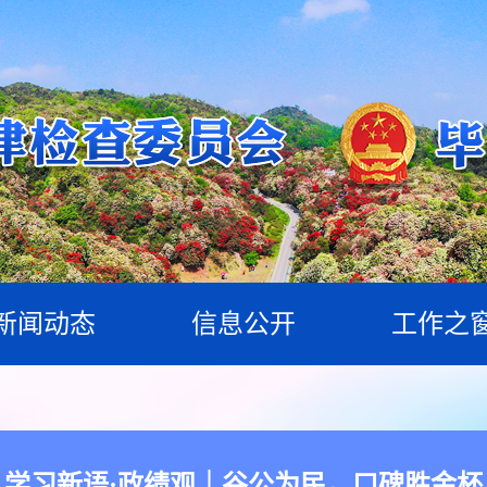
新闻动态
信息公开
工作之
学习新语·政绩观｜谷公为民，口碑胜金杯