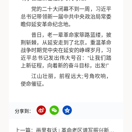
党的二十大闭幕不到一周，习近平
总书记带领新一届中共中央政治局常委
瞻仰延安革命纪念地。
昔日，老一辈革命家筚路蓝缕，披
荆斩棘，从延安走到了北京。重温革命
战争时期党中央在延安的峥嵘岁月，习
近平总书记发出伟大号召：“让我们踏
上新征程，向着新的奋斗目标，出发!”
江山壮丽，前程远大;号角吹响，
使命催征。
分享到：
上一篇：
画里有话 | 革命老区谱写振兴新篇章