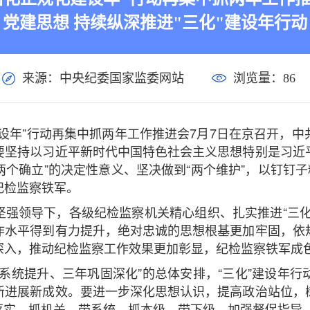
党建思想 持续纵深推进"三化"建设年行动
来源：中央纪委国家监委网站
浏览量：
86
设年”行动再集中抓两年工作推进会7月7日在京召开，
要坚持以习近平新时代中国特色社会主义思想特别是习近
两个确立”的决定性意义、坚决做到“两个维护”，以钉钉
纪检监察铁军。
坚强领导下，各级纪检监察机关精心组织、扎实推进“三化
作水平得到有力提升，绝对忠诚的思想根基更加牢固，依
深入，推动纪检监察工作效果更加彰显，纪检监察铁军成
系统提升、三年巩固深化”的总体安排，“三化”建设年
新进展新成效。要进一步深化思想认识，提高政治站位，
任落实，抓机关、带系统，抓本级、带下级，加强督促指导