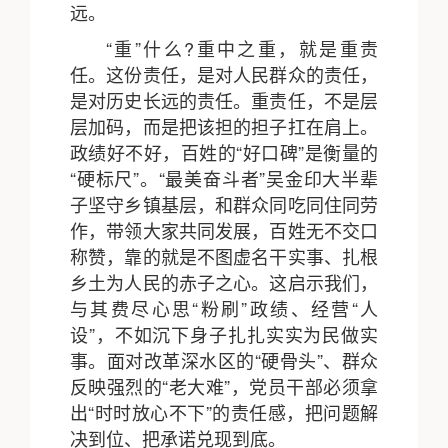
远。
“重”什么?重中之重，就是重责
任。这份责任，是对人民群众的责任，
是对历史长远的责任。重责任，不是层
层加码，而是把该担的担子扛在肩上。
政绩好不好，百姓的“好口碑”是衡量的
“硬标尺”。“最美奋斗者”吴金印大半辈
子坚守乡镇基层，和群众同吃同住同劳
作，带领大家共同发展，百姓无不交口
称赞，靠的就是不图虚名干实事、扎根
乡土为人民的赤子之心。这启示我们，
与其费尽心思“粉刷”政绩、经营“人
设”，不如沉下身子扎扎实实为民做实
事。面对改革深水区的“硬骨头”、群众
反映强烈的“老大难”，党员干部必须拿
出“时时放心不下”的责任感，把问题解
决到位、把承诺兑现到底。