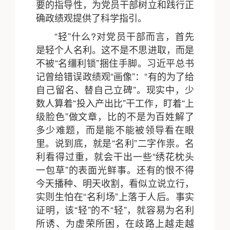
要的指导性，为党员干部树立和践行正
确政绩观提供了科学指引。
“轻”什么?对党员干部而言，首先
是轻个人名利。这不是不思进取，而是
不被“名缰利锁”捆住手脚。习近平总书
记曾给错误政绩观“画像”：“有的为了给
自己留名、替自己立碑”。现实中，少
数人算着“投入产出比”干工作，盯着“上
级脸色”做文章，比的不是为百姓解了
多少难题，而是能不能被领导看在眼
里。说到底，就是“名利”二字作祟。名
利看得过重，就会干出一些“绣花枕头
一包草”的表面光鲜事。还有的恨不得
今天播种、明天收割，看似立说立行，
实则生怕在“名利场”上落于人后。事实
证明，该“轻”的不“轻”，就容易为名利
所诱、为虚荣所困，在歧路上越走越