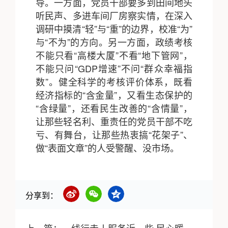
导。一方面，党员干部要多到田间地头
听民声、多进车间厂房察实情，在深入
调研中摸清“轻”与“重”的边界，校准“为”
与“不为”的方向。另一方面，政绩考核
不能只看“高楼大厦”不看“地下管网”，
不能只问“GDP增速”不问“群众幸福指
数”。健全科学的考核评价体系，既看
经济指标的“含金量”，又看生态保护的
“含绿量”，还看民生改善的“含情量”，
让那些轻名利、重责任的党员干部不吃
亏、有舞台，让那些热衷搞“花架子”、
做“表面文章”的人受警醒、没市场。
分享到：