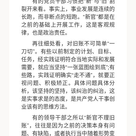
有的党员干部习惯把“新”与“旧”割
裂开来看。事实上，事业发展是连续的
长跑，而非断点的短跑。“新官”都是在
之前的基础上开展工作，这是客观规
律，也是政治责任。
再往细处看，对旧账不可简单“一
刀切”。有些以前制定的计划、目标、
任务，经实践证明符合当地实际和发展
需要，就应当坚持“一张蓝图绘到底”;有
些路，实践证明确实“走不通”，就要正
视问题、积极矫正。具体问题具体分
析，该坚持的坚持，该纠治的纠治，这
是实事求是的态度，是共产党人干事创
业该有的思维方法。
有的领导干部之所以“新官不理旧
账”，往往是因为之前的决策本身有问
题、有缺陷，或者执行当中随着形势变