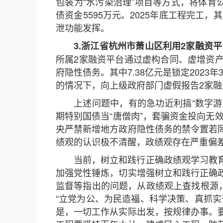
包装为“水污染治理”项目等方式，将体育
债资金5595万元。2025年底工程完工
泄功能发挥。
3.浙江省杭州市萧山区利用2家融资
所属2家融资平台通过虚构合同、虚增资
府隐性债务。其中7.38亿元是锁定2023
的情况下，向上级政府部门虚假报告2家
上述问题中，有的急功近利搞“数字游
期特别国债当“唐僧肉”，套骗资金投向无
央严禁新增地方政府隐性债务的禁令置若
绩观的认识极不清醒，政绩观存在严重偏
当前，树立和践行正确政绩观学习教
加强党性锤炼，切实增强树立和践行正确
监督等指出的问题，从政绩观上查找根源
“立党为公、为民造福、科学决策、真抓
是，一切工作从实际出发，按规律办事。