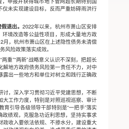
工程，申报并获得城市地下管网超长期特别国
程，不仅未实现建设目标，反而严重妨碍雨洪行
2022年以来，杭州市萧山区安排
虚假退出。
、环境改造等公益性项目，形成大量地方政
年12月，杭州市萧山区在上述隐性债务未清偿
债务风险政策落实成效。
两重”“两新”战略意义认识不深刻，把超长
范化解地方政府债务风险第一责任不力，对中
暴露出一些地方和单位对树立和践行正确政
研讨，深入学习贯彻习近平党建思想，不断
加大工作力度，特别是对照巡视巡察、审计
育引导各级领导干部特别是“一把手”落实
确政绩观，克服急功近利思想，坚持实事求
财政收入要依法依规、不掺水分，建设重大