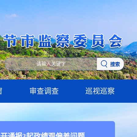
搜索
窗
审查调查
巡视巡察
开通报3起政绩观偏差问题