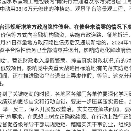
公园水系景观工程包装为“雨洪行泄通道及水污染治理”
，其中动用3816万元修建的种植岛、观景平台等景观工
平台违规新增地方政府隐性债务、在债务未清零的情况下
产价值等方式向金融机构融资，实施市政道路、征地拆迁
年3月31日存量地方政府隐性债务后又违规新增的。2024
融资平台隐性债务已全部清零并退出，影响防范化解政府
戏”，营造财政收入虚假繁荣，掩盖真实财政状况;有的对“
效低效项目，影响党中央重大战略目标落地;有的落实防
罔闻，还在推进融资平台退出上弄虚作假，等等。这充分
差。
育到了关键吃劲的时候。各地区各部门各单位要深化学习
政绩观的思想自觉和行动自觉。要进一步压紧压实责任，
，举一反三，深入开展整改整治，实实在在解决问题。要教
实干”总要求，在思想上树立正确政绩观、在行动上践行正
要督促各级领导干部规规矩矩、踏踏实实干事创业，组织