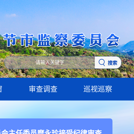
搜索
窗
审查调查
巡视巡察
员会主任委员糜永珍接受纪律审查