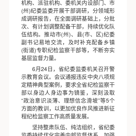
机构、派驻机构、委机关内设部门、市
(州)纪委监委开展干部调研，分领域形
成调研报告，在全面调研基础上，分批
次、有计划调整配备干部，持续优化队
伍结构。推动市(州)、县(市、区)纪委
副书记易地交流，及时补充配备乡镇
(街道)专职纪检监察干部等，不断夯实
基层监督力量。
6月24日，省纪委监委机关召开警
示教育会议。会议通报违反中央八项规
定精神典型案例，要求全省纪检监察干
部以身边人身边事为镜鉴，深刻汲取
“政治意识淡薄、理想信念滑坡”等5个
方面的教训，以更加优良作风推进新征
程纪检监察工作高质量发展。
坚持整肃队伍、纯洁组织，省纪委
监委持续优化完善内部监督体系，加强