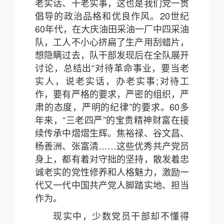
老实话、干老实事，这也是我们党一贯
倡导的政治品格和优良作风。20世纪
60年代，在大庆油田采油一厂中四采油
队，工人不小心挤扁了生产用刮蜡片，
想隐瞒过去，队干部发现后在全队展开
讨论，总结出“对待革命事业，要当老
实人，说老实话，办老实事;对待工
作，要有严格的要求，严密的组织，严
肃的态度，严明的纪律”的要求。60多
年来，“三老四严”的宝贵精神财富在接
续传承中熠熠生辉。焦裕禄、谷文昌、
杨善洲、张富清……这些优秀共产党员
身上，都有着对守拙的坚持，散发着忠
诚老实的党性修养和人格魅力，激励一
代又一代中国共产党人脚踏实地、担当
作为。
现实中，少数党员干部却不懂得