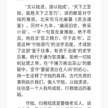
“文以拙进，道以拙成”，“天下之至
拙，能胜天下之至巧”，讲的都是对守
拙的推崇。北宋司马光编纂《资治通
鉴》，历时十九年，“遍阅旧史，旁采
小说”，一字一句皆反复推敲，绝不苟
且，他自言“臣之精力，尽于此书”。正
是这种“宁拙毋巧”的治学态度，才成就
了这部“鉴于往事，有资于治道”的史学
巨著。明代于谦为官清廉，拒绝一切投
机钻营之举，在“千锤万凿出深山”的磨
砺中，坚守“要留清白在人间”的初心，
用一生诠释了守拙的真谛。古代先贤的
事例启示我们，做人守拙，以拙求进，
往往是一个人有所成就、行稳致远的基
础。
守拙，归根结底是要做老实人、说