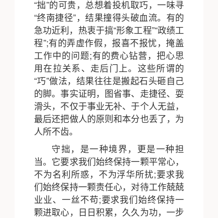
“拙”的可贵，总想着投机取巧，一味寻
“终南捷径”，结果撞得头破血流。有的
急功近利，热衷于搞“形象工程”“政绩工
程”;有的弄虚作假，报喜不报忧，掩盖
工作中的问题;有的费心钻营，把心思
用在拉关系、走后门上。这些所谓的
“巧”做法，结果往往是搬起石头砸自己
的脚。事实证明，图省事、走捷径、耍
滑头，不仅于事业无补、于个人无益，
最后还把做人的原则和本分也丢了，为
人所不齿。
守拙，是一种境界，更是一种担
当。它要求我们始终保持一颗平常心，
不为名利所惑，不为浮华所扰;要求我
们始终保持一颗责任心，对待工作兢兢
业业、一丝不苟;要求我们始终保持一
颗进取心，日日积累，久久为功，一步