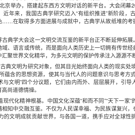
会在北京举办，搭建起东西方文明对话的新平台。大会闭幕
牌。近年来，我国古典学研究迈入“有组织推进”新阶段，
色……在取得多方面进展与成就中，古典学从故纸堆的考
界古典学大会这一文明交流互鉴的新平台正不断延伸拓展
地域、语言或传统，而是面向人类历史上一切拥有传世经
中汇聚世界文化精华，为多元文明的保护传承注入源源不
以古典文明为研究对象，但其目光始终面向人类的现实处
中所蕴含的思想资源，使其与当代人的问题意识与思考方式
”“技术与文明”四个分议题，它们由内而外、层层展开，引
育高尚道德情操。
现代化精神根基。中国文化深蕴“和而不同”“天下一家
遇相知中交融互鉴。不仅为人民谋幸福、为民族谋复兴，
力的文明成就贡献世界，与各国一道，携手应对全球性