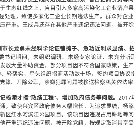
驾于生态红线之上，盲目引
入
多家高污染化工企业落户
从轻处理，致使多家化工企业长期违法生产
。
群众对企业
积压严重。
王成兵还存在其他严重违纪违法问题，被开
副市长龙勇未经科学论证铺摊子、急功近利求显绩、
委书记期间，未组织调研、未经专家论证、未充分听
并
发放大量补助资金，部分项目因不符合国家政策，生产
约、轻落实，牵头组织招商活动数十场，签约项目协议
党籍、开除公职，涉嫌犯罪问题被移送检察机关依法审
书记杨添才搞
“政绩工程”、增加政府债务等问题。
2017
变通，致使兴宾区政府
债务大幅增长
。为
追求
显绩，杨
南新区红水河滨江公园项目。
该
项目因违规占用耕地等
其他严重违纪违法问题，被开除党籍，
按规定取消其享