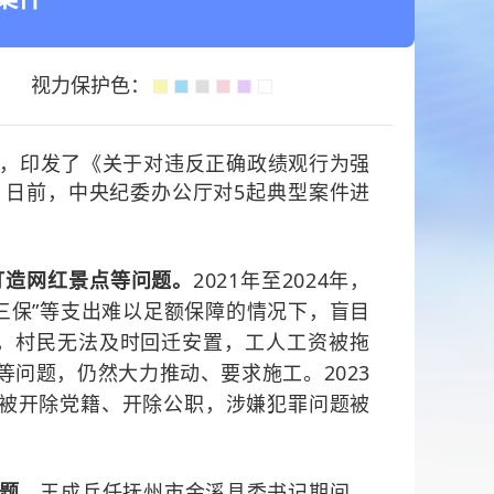
视力保护色：
，印发了《关于对违反正确政绩观行为强
。日前，中央纪委办公厅对
5
起典型案件进
打造网红景点等问题。
2021
年至
2024
年，
“三保”等支出难以足额保障的情况下，盲目
，村民无法及时回迁安置，工人工资被拖
等问题，仍然大力推动
、
要求施工。
2023
被开除党籍、开除公职，涉嫌犯罪问题被
题。
王成兵任抚州市金溪县委书记期间，