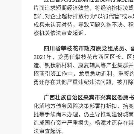
片面
追求短期经济效益，将经济指标凌
部门对企业超标排放行为
“以罚代管”或
成兵
未认真对待
，导致问题久拖不决
、
察机关依法审查起诉。
四川省攀枝花市政府原党组成员、
2021
年，龙勇任攀枝花市西区区长、区
造、钒钛新材料、康复辅具等产业集群
招商引资工作中，龙勇急功近利，重签
勇还存在其他严
重违纪违法问题，被开除
广西壮族自治区来宾市兴宾区委原
化解地方债务风险
决策部署
打折扣、搞
批等手续
尚未办理
，仍主导推动建设城
造成国有资产严重损失
。杨添才还存在
法审查起诉。