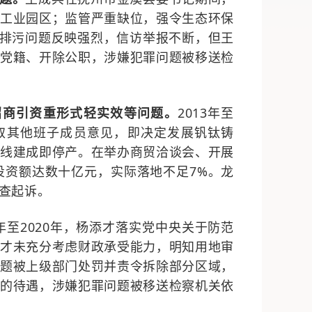
县工业园区；监管严重缺位，强令
生态
环保
排污问题反映强烈，信访举报不断，但王
除党籍、开除公职，涉嫌犯罪问题被移送检
招商引资重形式轻实效等问题。
2013
年至
取其他班子成员意见，即决定发展钒钛铸
线建成即停产。在举办商贸洽谈会、开展
投资额达数十亿元，实际落地不足
7%
。龙
查起诉。
年至
2020
年，杨添才落实党中央关于防范
添才未充分考虑财政承受能力，明知用地审
问题被上级部门处罚并责令拆除部分区域
，
受的待遇
，
涉嫌犯罪问题被移送检察机关依