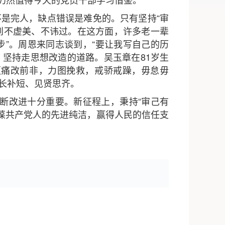
是完人，缺点错误是难免的。只有坚持“审
到不虚美、不讳过。在这方面，许多老一辈
”。周恩来同志谈到，“要让我写自己的历
，坚持走思想改造的道路。吴玉章在81岁生
须痛改前非，力图挽救，戒骄戒躁，毋怠毋
长补短、见贤思齐。
断改进十分重要。新征程上，秉持“审己有
永葆共产党人的先进纯洁，赢得人民的信任支