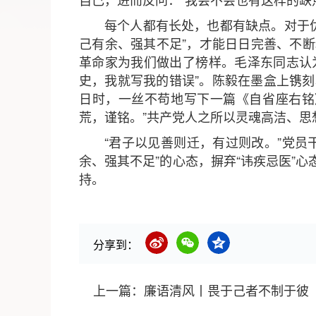
每个人都有长处，也都有缺点。对于
己有余、强其不足”，才能日日完善、不
革命家为我们做出了榜样。毛泽东同志认
史，我就写我的错误”。陈毅在墨盒上镌刻
日时，一丝不苟地写下一篇《自省座右铭
荒，谨铭。”共产党人之所以灵魂高洁、
“君子以见善则迁，有过则改。”党
余、强其不足”的心态，摒弃“讳疾忌医”
持。
分享到：
上一篇：
廉语清风丨畏于己者不制于彼