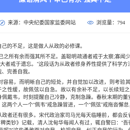
来源：中央纪委国家监委网站
浏览量：
794
自己的不足，这是做人从政的必修课。
己之所有余而强其所不足。盖聪明疏通者戒于太察;寡闻少
浩大者戒于遗忘。”这段话为从政者修身养性提供了科学
我、完善自我。
对容易，而明晰自己的短处，并自觉加以改进，则考验其
安于之性缓，故佩弦以自急。故以有余补不足，以长续短之
身佩戴韦，时刻提醒自己冷静，克制急躁。春秋末期的董
这两个人一个“佩韦”戒急躁冒进，一个“佩弦”戒拖沓懈怠
从政者还有很多。宋代政治家司马光每天临睡前，都会反
清稗类钞》记载，清人沈甸华每闻人有过，辄自警曰：“吾
点呢?”这些勇敢面对自我、检视自我、纠正自我的行为