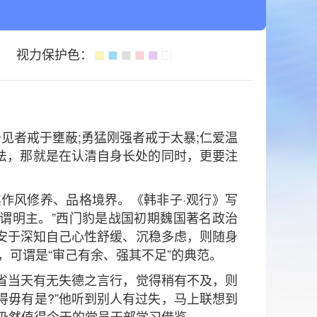
视力保护色：
见者戒于壅蔽;勇猛刚强者戒于太暴;仁爱温
方法，那就是在认清自身长处的同时，更要注
作风修养、品格境界。《韩非子·观行》写
谓明主。”西门豹是战国初期魏国著名政治
安于深知自己心性舒缓、沉稳多虑，则随身
，可谓是“审己有余、强其不足”的典范。
省当天有无失德之言行，觉得稍有不及，则
得毋有是?”他听到别人有过失，马上联想到
，仍然值得今天的党员干部学习借鉴。