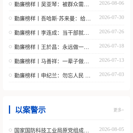
2026-08-06
勤廉榜样丨吴亚琴：被群众需要是最大幸福
2026-07-30
勤廉榜样丨吾哈斯·苏来曼：给牧民们做一辈子医生很幸福
2026-07-26
勤廉榜样丨李连成：当干部就应该能吃亏
2026-07-18
勤廉榜样丨王於昌：永远做一名听党指挥的人民子弟兵
2026-07-13
勤廉榜样丨马善祥：一辈子做群众需要的人
2026-07-03
勤廉榜样丨申纪兰：勿忘人民 勿忘劳动
以案警示
更多+
2026-08-05
国家国防科技工业局原党组成员、副局长张建华受贿、利用影响力受贿案一审宣判