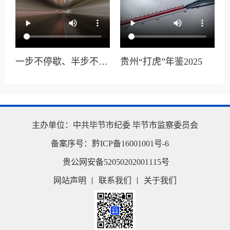
退
一步不停歇、半步不退
贵州“打虎”年鉴2025
让！开年首月，贵州这
？
些腐败分子落马！
主办单位：
中共毕节市纪委
毕节市监察委员会
备案序号：
黔ICP备16001001号-6
贵公网安备52050202001115号
网站声明
联系我们
关于我们