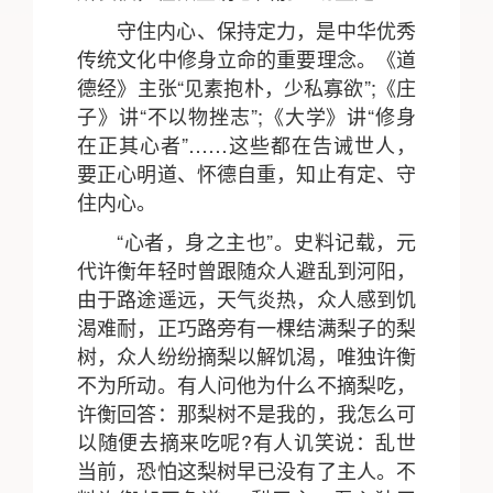
守住内心、保持定力，是中华优秀
传统文化中修身立命的重要理念。《道
德经》主张“见素抱朴，少私寡欲”;《庄
子》讲“不以物挫志”;《大学》讲“修身
在正其心者”……这些都在告诫世人，
要正心明道、怀德自重，知止有定、守
住内心。
“心者，身之主也”。史料记载，元
代许衡年轻时曾跟随众人避乱到河阳，
由于路途遥远，天气炎热，众人感到饥
渴难耐，正巧路旁有一棵结满梨子的梨
树，众人纷纷摘梨以解饥渴，唯独许衡
不为所动。有人问他为什么不摘梨吃，
许衡回答：那梨树不是我的，我怎么可
以随便去摘来吃呢?有人讥笑说：乱世
当前，恐怕这梨树早已没有了主人。不