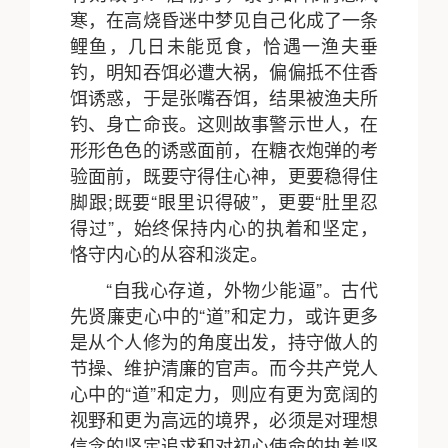
寒，在高烧昏迷中梦见自己化成了一条
鲤鱼，几日未能觅食，恰遇一渔夫垂
钓，明知吞饵必遭大祸，偏偏抵不住香
饵诱惑，于是张嘴吞饵，结果被渔夫所
钓、身亡命丧。这则故事警示世人，在
形形色色的诱惑面前，在糖衣炮弹的考
验面前，既要守得住心神，更要稳得住
脚跟;既要“眼里识得破”，更要“肚里忍
得过”，始终保持内心的执着和坚定，
恪守内心的从容和淡定。
“自我心存道，外物少能逼”。古代
先贤廉吏心中的“道”和定力，或许更多
是从个人修为的角度出发，持守做人的
节操、维护清廉的官声。而今共产党人
心中的“道”和定力，则应有更为宽阔的
视野和更为高远的境界，必须是对理想
信念的坚定追求和对初心使命的执着坚