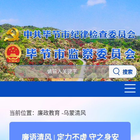
搜索
当前位置：
廉政教育
-
乌蒙清风
廉语清风 | 定力不虚 守之身安