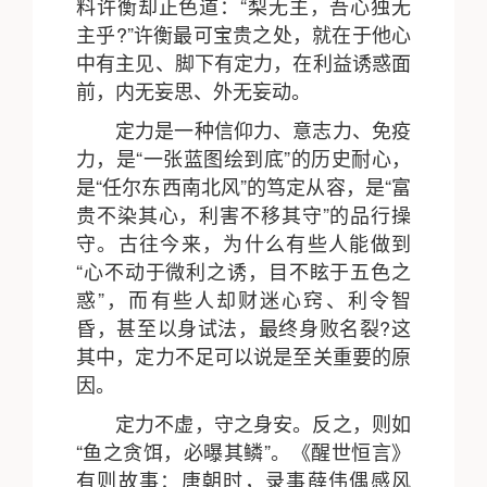
料许衡却正色道：“梨无主，吾心独无
主乎?”许衡最可宝贵之处，就在于他心
中有主见、脚下有定力，在利益诱惑面
前，内无妄思、外无妄动。
定力是一种信仰力、意志力、免疫
力，是“一张蓝图绘到底”的历史耐心，
是“任尔东西南北风”的笃定从容，是“富
贵不染其心，利害不移其守”的品行操
守。古往今来，为什么有些人能做到
“心不动于微利之诱，目不眩于五色之
惑”，而有些人却财迷心窍、利令智
昏，甚至以身试法，最终身败名裂?这
其中，定力不足可以说是至关重要的原
因。
定力不虚，守之身安。反之，则如
“鱼之贪饵，必曝其鳞”。《醒世恒言》
有则故事：唐朝时，录事薛伟偶感风