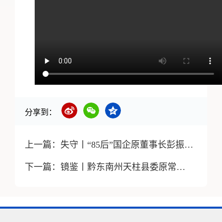
分享到：
上一篇：
失守丨“85后”国企原董事长彭振华——“盖不住”的贪欲
下一篇：
镜鉴丨黔东南州天柱县委原常委、县政府原常务副县长张佑清： “以权生钱”让我付出了沉痛代价