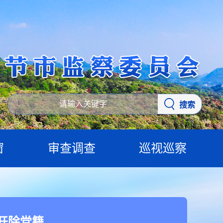
搜索
窗
审查调查
巡视巡察
开除党籍