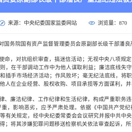
来源：中央纪委国家监委网站
浏览量：
870
对
国务院国有资产监督管理委员会原副部长级干部潘良
使命，对抗组织审查，搞迷信活动；无视中央八项规定
则，在干部调动工作中为他人谋取利益；廉洁底线失守
和插手市场经济活动；作风败坏；毫无纪法底线，将职
他人在
企业经营、股权收购、项目承揽
等方面谋利，并
律
、
廉洁纪律
、工作纪律和生活纪律
，构成严重职务违
严重，影响恶劣，
应予严肃处理。依据《中国共产党纪
》等有关规定，经中央纪委常委会会议研究并报中共中
得；将其涉嫌犯罪问题移送检察机关依法审查起诉，所