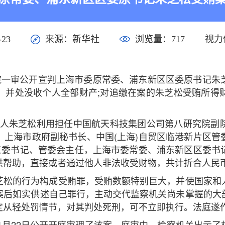
23
来源：新华社
浏览量：
717
视力
法院一审公开宣判上海市委原常委、浦东新区区委原书记朱
，并处没收个人全部财产;对追缴在案的朱芝松受贿所得
，被告人朱芝松利用担任中国航天科技集团公司第八研究院
，上海市政府副秘书长、中国(上海)自贸区临港新片区管
党工委书记、管委会主任，上海市委常委、浦东新区区委书
帮助，直接或者通过他人非法收受财物，共计折合人民币1
芝松的行为构成受贿罪，受贿数额特别巨大，并使国家和
案后如实供述自己罪行，主动交代监察机关尚未掌握的大
定从轻处罚情节，对其判处死刑，可不立即执行。法庭遂
年1月22日公开开庭审理了该案。庭审中，检察机关出示