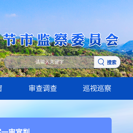
搜索
窗
审查调查
巡视巡察
案一审宣判