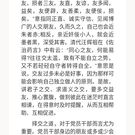
友，损者三友。友直，友谅，友多闻，
益矣。友便辟，友善柔，友便佞，损
矣。”意指同正直、诚实守信、见闻博
广的人交朋友，久而久之，自己也会近
朱者赤;相反，亲近奸佞小人，就会近
墨者黑，深受其害。清代汪辉祖在《佐
治药言》中有云：“同心之友，何能易
得?往往交太滥，致有不能自立之势，
又不若硁硁自守者转得自全。”意思是
说，交友过多未必是好事，因为那样可
能会影响自己独立做人的原则。是故，
讲君子之交、求道义之交，要多交益
友、推心置腹，做到彼此在迷茫时直言
相谏，在得意时及时提醒，从而互相帮
助、互相促进。
择交之道，对于党员干部而言尤为
重要。党员干部身边的朋友或多或少会