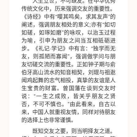
人生立世，不可缺友。在中华优秀
传统文化中，历来强调交友的重要性。
《诗经》中有“嘤其鸣矣，求其友声”的
阐述，强调朋友相处的意义;亦有“如切
如磋，如琢如磨”的咏叹，以治玉过程
为喻，引申为朋友之间当互相砥砺进
步。《礼记·学记》中有言：“独学而无
友，则孤陋而寡闻”，强调做学问与朋
友切磋交流的重要性。正如钟子期与俞
伯牙高山流水的知音相契，刘琨与祖逖
闻鸡起舞的志气相投，真挚的友谊是人
生宝贵的财富。曾国藩在谈到交友时
说：“一生之成败，皆关乎朋友之贤
否，不可不慎也。”由此看来，自古以
来，中国人就重视友情，同样对待朋友
的选择上也非常谨慎。
既知交友之要，则当明择友之道。