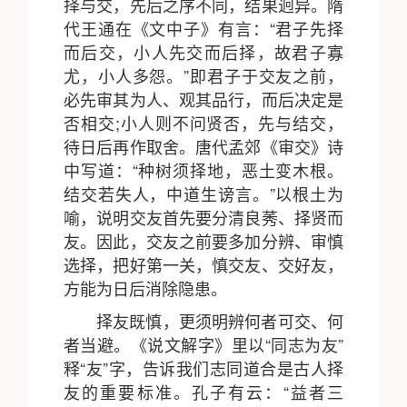
择与交，先后之序不同，结果迥异。隋
代王通在《文中子》有言：“君子先择
而后交，小人先交而后择，故君子寡
尤，小人多怨。”即君子于交友之前，
必先审其为人、观其品行，而后决定是
否相交;小人则不问贤否，先与结交，
待日后再作取舍。唐代孟郊《审交》诗
中写道：“种树须择地，恶土变木根。
结交若失人，中道生谤言。”以根土为
喻，说明交友首先要分清良莠、择贤而
友。因此，交友之前要多加分辨、审慎
选择，把好第一关，慎交友、交好友，
方能为日后消除隐患。
择友既慎，更须明辨何者可交、何
者当避。《说文解字》里以“同志为友”
释“友”字，告诉我们志同道合是古人择
友的重要标准。孔子有云：“益者三